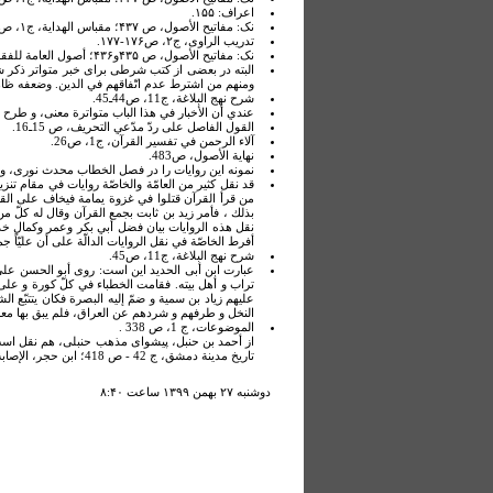
اعراف: ۱۵۵.
نک: مفاتيح الأصول، ص ۴۳۷؛ مقباس الهداية، ج۱، ص114.
تدريب الراوی، ج۲، ص۱۷۶-۱۷۷.
نک: مفاتيح الأصول، ص ۴۳۵و۴۳۶؛ أصول العامة للفقه المقارن، ص 195.
البته در بعضی از کتب شرطی برای خبر متواتر ذکر شده،
ومنهم من اشترط عدم اتّفاقهم في الدين. وضعفه ظاهر. مقب
شرح نهج البلاغة، ج‏11، ص44ـ45.
عندي أن الأخبار في هذا الباب متواترة معنى، و طرح جميعه
القول الفاصل على ردّ مدّعي التحريف، ص 15ـ16.
آلاء الرحمن في تفسير القرآن، ج1، ص26.
نهاية الأصول، ص483.
نمونه اين روايات را در فصل الخطاب محدث نوری، و ن
قد نقل كثير من العامّة والخاصّة روايات في مقام تنزيه
من قرأ القرآن قتلوا في غزوة يمامة فيخاف على القرآن
بذلك ، فأمر زيد بن ثابت بجمع القرآن وقال له كلّ م
نقل هذه الروايات بيان فضل أبي بكر وعمر وكمال خدمت
أفرط الخاصّة في نقل الروايات الدالّة على أن عليّاً جمع
شرح نهج البلاغة، ج‏11، ص45.
عبارت ابن أبی الحديد اين است: روى أبو الحسن علي
تراب و أهل بيته. فقامت الخطباء في كلّ كورة و على ك
عليهم زياد بن سمية و ضمّ إليه البصرة فكان يتتبّع ا
النخل و طرفهم و شردهم عن العراق، فلم يبق بها معروف م
الموضوعات، ج 1، ص 338 .
از أحمد بن حنبل، پيشوای مذهب حنبلی، هم نقل است
تاريخ مدينة دمشق، ج 42 - ص 418؛ ابن حجر، الإصابة، ج 4، ص 464 – 465.
دوشنبه ۲۷ بهمن ۱۳۹۹ ساعت ۸:۴۰