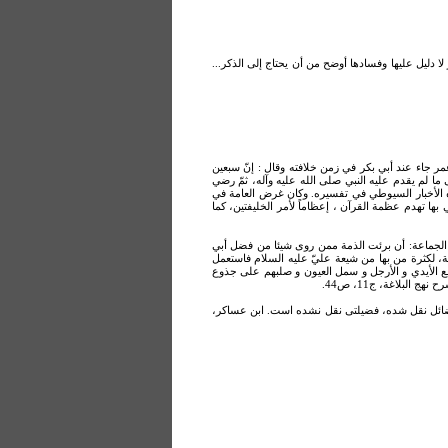
ا دليل عليها وفسادها أوضح من أن يحتاج إلی الذکر...
ّ عمر جاء عند أبي بكر في زمن خلافته وقال : إنّ سبعين
 ما لم يقدم عليه النبي صلى الله عليه وآله، ثمّ رضي
هذه الأخبار السيوطي في تفسيره. وكان غرض العامة في
ها تهدم عظمة القرآن ، إعظاماً لأمر الخليفتين، كما
 الجماعة: أن برئت الذمة ممن روى شيئا من فضل أبي
وفة، لكثرة من بها من شيعة عليّ عليه السلام فاستعمل
 قطع الأيدي و الأرجل و سمل العيون و صلبهم على جذوع
بلاغة، ‏ج11، ص44.
فضائل نقل شده، فضيلتی نقل نشده است. ابن عساكر،