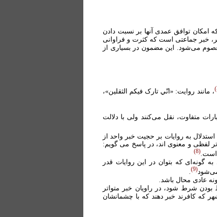
ه امکان توافق عمدی آنها بر نسبت دادن
تر، خبر جماعتی است که کثرت و فراوانی
صوم می‌شود. اين مضمون در بسياری از
، مانند روايت: «انّي تارک فيکم الثقلين»،
ات متفاوت، نقل می‌کنند ولى با دلالت
استدلال به روايات بر حجيت خبر واحد از
اتر لفظى و معنوى اند، در پاسخ مى گويم:
8
 است.
ه گونه‌ای که بتوان در اين روايات قدر
9
می‌شود
.
گونه عادى محال باشد.
 بودن شرط شود، در راويان خبر متواتر
ر که کافرند خبر دهند که با چشمانشان