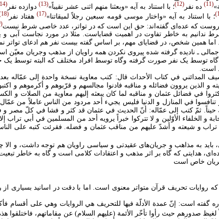
14
13
12
11
»
ده نفر
؛ با استناد به آيه «وبعثنا منهم اثنی عشر نقيباً»
دوازده نفر
18
17
؛ با استناد به آيه «واختار موسی قومه سبعين رجلاً لميقاتنا»
هفتاد نفر
0
ين روست که عده‌ای گفته‌اند: حق اين است که در تواتر، عدد خاصى شرط نيست
ط ندانيم به خاطر تفاوت در اهميت قضاياست. مثلا در مورد نجاست آبی 
د. اما همين شخص، در قضايای مهم، بر اساس گفته بيست نفر هم ادعای تواتر نمی
 اجمالی ـ ناديده گرفته شده پيروی نکردن همه راويان از مذهب وجريان معيّن ا
گاه توسط يک نفر صورت گرفته وگاه توسط افراد مختلف که البته توسط يک جري
د است.
ف المدائني في كتاب الأحداث قال‏: كتب معاوية نسخة واحدة إلى عمّاله بعد 
ته و الذين يروون فضائله و مناقبه فادنوا مجالسهم و قرّبوهم و أكرموهم و اكتب
ثروا في فضائل عثمان و مناقبه لما كان يبعثه إليهم معاوية من الصلات و الكس
تنافسوا في المنازل و الدنيا فليس يجي‏ء أحد مردود من الناس عاملاً من عمّال
حيناً. ثمّ كتب إلى عمّاله: أنّ الحديث في عثمان قد كثر و فشا في كلّ مصر و ف
ة و الخلفاء الأوّلين و لا تتركوا خبراً يرويه أحد من المسلمين في أبي تراب إلا
بي تراب و شيعته و أشدّ عليهم من مناقب عثمان و فضله. فقرئت كتبه على النا
لی، بايد به مذاهب و جريان‌های عقيدتی و سياسی راويان هم توجه داشت، و الا
‌ای، هدايتی که گاه بر اثر مذهب و اعتقادات کلامی است و گاه به خاطر تبعي
 جريان خاص است
 که روايات تحريف قرآن متواتر معنوی است. اما با دقت در اسانيد بسياری از ر
 گفته است: إنّ عمدة الأدلّة فيها للتحريف هي الروايات وهي على أقسام فأك
 لغيظ صدورهم حيث رأوا تأخّر الأئمة (عليهم السلام) عن مقاماتهم، فاختلقوا هذه 