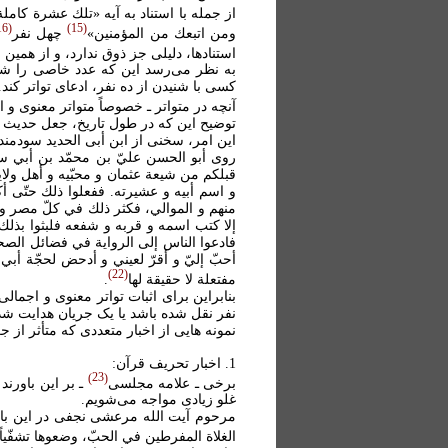
از جمله با استناد به آيه «تلك عشرة كاملة
16
15
ومن اتبعك من المؤمنين»
چهل نفر
استنادها، دليلی جز ذوق ندارد، و از هم
به نظر می‌رسد اين که عدد خاصی را شر
کسی با شنيدن از ده نفر، ادعای تواتر کن
آنچه در متواتر ـ خصوصاً متواتر معنوی و
توضيح اين که در طول تاريخ، جعل حديث 
اين امر، سخنی از ابن أبی الحديد سودمن
روى أبو الحسن عليّ بن محمّد بن أبي سي
قبلكم من شيعة عثمان و محبّيه و أهل ولاي
و اسم أبيه و عشيرته. ففعلوا ذلك حتّى أك
منهم و الموالي، فكثر ذلك في كلّ مصر و 
إلا كتب اسمه و قربه و شفعه فلبثوا بذلك 
فادعوا الناس إلى الرواية في فضائل الصحاب
أحبّ إليّ و أقرّ لعيني و أدحض لحجّة أ
22
مفتعلة لا حقيقة لها
.
بنابراين برای اثبات تواتر معنوی و اجما
نفر نقل شده باشد يا يک جريان هدايت شده
نمونه هايی از اخبار متعددی که متأثر از
1. اخبار تحريف قرآن:
23
برخی ـ علامه مجلسی
ـ بر اين باورند
غلو زيادی مواجه می‌شويم.
مرحوم آيت الله مرعشی نجفی در اين باره
الغلاة المفرطين في الحبّ، وضعوها تشفّياً