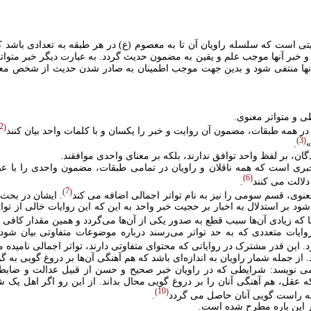
تی است که سلسله راويان آن تا به معصوم (ع) در هر طبقه به تعدادی باشد ک
 خبر آنها موجب علم و يقين به مضمون حديث گردد. به عبارت ديگر خبر متوا
آنها منتفی شود و بدين جهت موجب اطمينان به صادر شدن حديث از شخص مع
ى و متواتر معنوى.
2
ر همه طبقات، مضمون آن روايت و خبر را يکسان و با کلمات واحد بيان کنند
3
»
.
ان، بر لفظ واحد توافق ندارند، بلکه بر معناى واحدى موافقند.
بری است که همه ناقلان و راويان در تمامی طبقات، مضمون واحدی را با عبار
6
دلالت مى کنند
.
7
نوى، قسم سومى را نيز به نام تواتر اجمالى اضافه مى کند
. ايشان در بحث 
 شود بر استدلال به اخبار بر حجيت خبر واحد به اين که اين روايات خالى از تو
عنا که زيادى آن‌ها سبب قطع به صدور يکى از آن‌ها مى‌گردد و همين مقدار کافى
وايات متعددی که به حد تواتر می‌رسند درباره موضوعات متفاوتی بيان شود ب
د. اين قدر مشترک در رواياتی که محتوای متفاوتی دارند، تواتر اجمالی ناميده 
. از جمله شمار راويان به اندازه‌اى باشد که هم آهنگى آن‌ها بر دروغ گويى به 
 مى نويسد: شرايطى که در راويان خبر صحيح و حسن از قبيل عدالت و ضابط
ل، هم آهنگى آنان را بر دروغ گويى محال بداند. از اين رو اگر اهل يک شه
10
م به راست گويى آنان حاصل مى گردد
.
ر اين باره مطرح شده است.