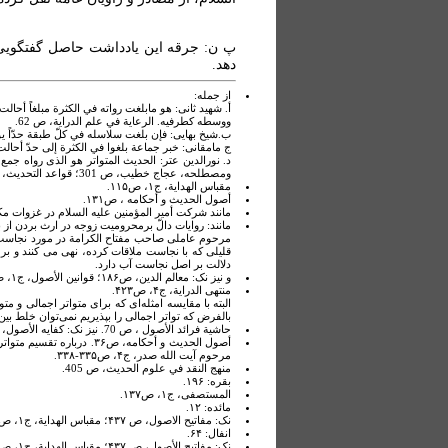
پ ن: جرقه اين يادداشت حاصل گفتگويی 
دهد.
از جمله:
أ. شهيد ثانى: هو مابلغت رواته في الکثرة مبلغاً أحا
ووسطه کطرفيه. الرعاية في علم الدراية، ص 62.
ب.شيخ بهايى: فإن بلغت سلاسله في کلّ طبقة حدّاً ي
ج مامقانى: خبر جماعة بلغوا في الکثرة إلى حدّ أحالت ال
ومصطلحه، عجاج خطيب، ص 301؛ قواعد التحديث، قاسمى، ص 151.
مقباس الهداية، ج۱، ص۱۱۵.
أصول الحديث و أحکامه ، ص۱۳۱.
مانند شرکت أمير المؤمنين عليه السلام در غزوات مکرر 
مانند: روايات دالّ برمحروميت زوجه در ارث بردن از بعضى از ترک
قليلى که با نجاست ملاقات کرده، نهى مى کنند و برخى
دلالت بر اصل نجاست آب دارد.
و نيز نک: معالم الدين، ص۱۸۶؛ قوانين الأصول، ج۱، ص۴۲۶-۴۲۹؛ نهاية الأصول، ص۴۸۷.
منتهی الدراية، ج۴، ص۴۲۳.
البته با مقايسه امثله‌ای که برای متواتر اجمالی و 
بالفرض که تواتر اجمالی را بپذيريم نمی‌توان خلط بين 
حاشية فرائد الأصول ، ص 70. نيز نک: کفايه الأصول، ص۲۹۵ و 302؛ منتهی الدراية، ج۴، ص۴۲۳ـ424.
مرحوم آيت الله صدر، ج۴، ص۳۳۵-۳۳۸.
منهج النقد في علوم الحديث، ص 405.
بقره: ۱۹۶.
المستصفی، ج۱، ص۱۳۷.
مائده: ۱۲.
نک: مفاتيح الاصول، ص ۴۳۷؛ مقباس الهداية، ج۱، ص۱۱۳.
انفال: ۶۴.
نک: مفاتيح الأصول، ص ۴۳۷؛ مقباس الهداية، ج۱، ص114.