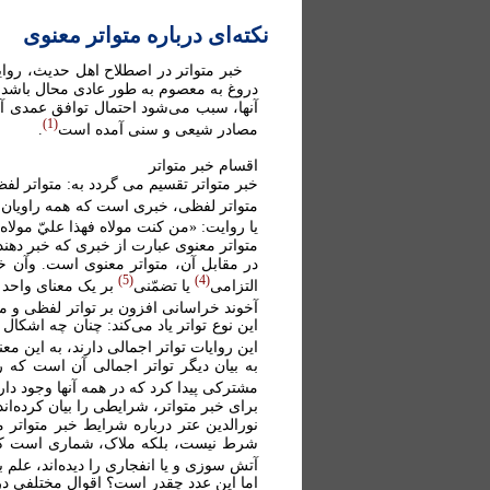
نکته‌ای درباره متواتر معنوی
خبر متواتر در اصطلاح اهل حديث، رواي
دروغ به معصوم به طور عادی محال باشد و
آنها، سبب می‌شود احتمال توافق عمدی 
1
مصادر شيعی و سنی آمده است
.
اقسام خبر متواتر
خبر متواتر تقسيم مى گردد به: متواتر لفظ
متواتر لفظی، خبری است که همه راويان د
يا روايت: «من کنت مولاه فهذا عليّ مولاه
متواتر معنوى عبارت از خبرى که خبر دهندگ
در مقابل آن، متواتر معنوى است. وآن خ
5
4
التزامى
يا تضمّنی
بر يک معناى واحد 
آخوند خراسانى افزون بر تواتر لفظى و مع
اين نوع تواتر ياد می‌کند: چنان چه اشکال
اين روايات تواتر اجمالى دارند، به اين م
به بيان ديگر تواتر اجمالی آن است که ر
مشترکی پيدا کرد که در همه آنها وجود دار
براى خبر متواتر، شرايطى را بيان کرده‌اند
نورالدين عتر درباره شرايط خبر متواتر
شرط نيست، بلکه ملاک، شمارى است که عق
آتش سوزى و يا انفجارى را ديده‌اند، عل
اما اين عدد چقدر است؟ اقوال مختلفی د