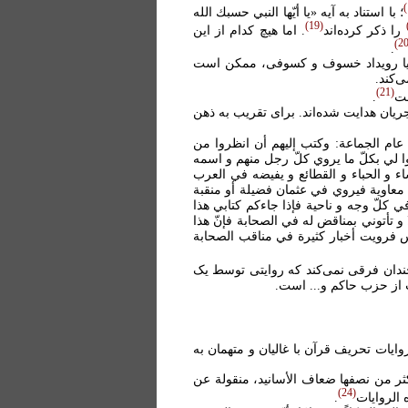
؛ با استناد به آيه «يا أيّها النبي حسبك الله
19
را ذکر کرده‌اند
. اما هيچ کدام از اين
2
.
و يا رويداد خسوف و کسوفی، ممکن است
‌کند.
21
ست
.
ان هدايت شده‌اند. برای تقريب به ذهن
عام الجماعة: وكتب إليهم أن انظروا من
وا لي بكلّ ما يروي كلّ رجل منهم و اسمه
اء و الحباء و القطائع و يفيضه في العرب
 معاوية فيروي في عثمان فضيلة أو منقبة
ي كلّ وجه و ناحية فإذا جاءكم كتابي هذا
 و تأتوني بمناقض له في الصحابة فإنّ هذا
س فرويت أخبار كثيرة في مناقب الصحابة
 چندان فرقی نمی‌کند که روايتی توسط يک
ت از حزب حاکم و... است.
وايات تحريف قرآن با غاليان و متهمان به
ثر من نصفها ضعاف الأسانيد، منقولة عن
24
الروايات‏
.