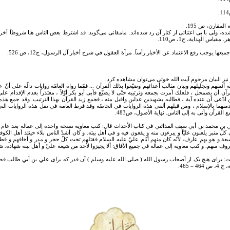
 ولی با بی اعتنائی از کنار آن رد شده‌اند. مامقانی می‌گويد: قد اشترط بعض الناس هنا شروطاً أخر ل
اس الهداية، ج1، ص110.
ا يوجب رفع الاعتماد عن الأخبار رأساً. مرآة العقول في شرح أخبار آل الرسول، ج‏12، ص 526.
يز البيان مرحوم آيت الله خوئی می‌توان مشاهده کرد.
 أئمتهم وتجليلهم وبيان مثالب أعدائهم وضيّعوا بذلك القرآن ... فمّما رواه العامّة روايات دالّة على أن
 أن يضمحل ، فلعلك أمرت بجمعه وترتيبه حتّى لا يضيّع فأبى أبو بكر أوّلاً ، معتذراً بعدم الإقدام على
ن ادّعى أن عنده آية ، فطالبه بشهيدين عدلين واقبل منه ، فجمع زيد القرآن بهذا الترتيب. وقد جمع 
هما بالإسلام ، ومن قبلهم ألقى هذه الروايات في الخاصّة وقد فرط العامة في نقل هذه الروايات التي ب
 القرآن وأتى به إلى الناس. نهاية الأصول، ص483.
 بن محمد بن أبي سيف المدائني في كتاب الأحداث قال‏: كتب معاوية نسخة واحدة إلى عماله بعد عام
لّ منبر يلعنون عليّاً و يبرءون منه و يقعون فيه و في أهل بيته. و كان أشدّ الناس بلاء حينئذ أهل الك
لشيعة و هو بهم عارف، لأنّه كان منهم أيّام عليّ عليه السلام فقتلهم تحت كلّ حجر و مدر و أخافهم و
نهم. و كتب معاوية إلى عماله في جميع الآفاق: ألا يجيزوا لأحد من شيعة عليّ و أهل بيته شهادة. شرح نهج ال
: برای هيچ يک از أصحاب رسول الله ( صلى الله عليه وسلم ) آن قدر که برای علي بن أبي طالب 