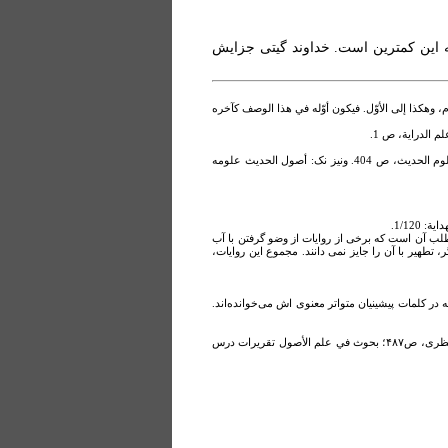
 اين کمترين است. خداوند گيتی جزايش
، وهکذا إلى الأوّل. فيکون أوّله في هذا الوصف کآخره
 الدراية، ص 1.
د. نورالدين عتر: الحديث المتواتر هو الذى رواه جمع کثير يؤمن تواطؤهم على الکذب عن مثلهم إلى انتهاء السند وکان مستندهم الحسّ. منهج النقد في علوم الحديث، ص 404. ونيز نک: أصول الحديث علومه
ست آب قليل به صرف ملاقات با نجس، ادعای تواتر می‌کند. (مفتاح الکرامة، ج1، ص358). توضيح اين مطلب آن است که برخى از روايات از وضو گرفتن با آب
 تطهير با آن را جايز نمى دانند. مجموع اين روايات،
 در کلمات پيشينيان متواتر معنوی اش می‌خوانده‌اند.
أصول الحديث و أحکامه، ص۳۶. درباره تقسيم متواتر به تفصيلی و اجمالی نک: نهاية الاصول تقريرات درس آيت الله بروجردی به قلم مرحوم آيت الله منتظری، ص۴۸۷؛ بحوث في علم الأصول تقريرات درس