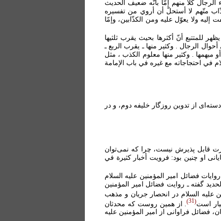
لرجال كلاً منهم إمّا بأنّه ضعيف الحديث
ّاب متّهم لا أستحلّ أن أروي من تفسيره
فت إليه ولا يعوّل عليه ومن الكذّابين، وإمّا
هر للمتتبع أنّ أكثرها بحيث يقرب ثلثيها
ال الرجال . وكثير منها ـ يقرب الربع ـ
مبهمها . وكثير منها معلوم الكذب ، مثل
سلام في احتجاجاته مع غيره في باب الإمامة
سته‌ای از تدوين روزگار خليفه دوم، و در
رت قابل پذيرش نيست، چرا که نمی‌توان
انی او چنين بود: فرويت أخبار كثيرة في
وايات فضائل امير المؤمنين عليه السلام
حديد گفته ـ روايت فضائل امير المؤمنين
ن عليه السلام در انحصار جريان و مذهب
31
يار است
. از همين روست که محدثان
، فضائل فراوانی از امير المؤمنين عليه