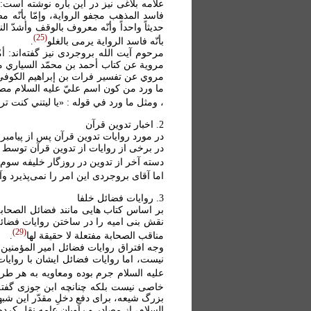
علامه بلاغی نيز در اين باره نوشته است: 
فاسد المذهب مجفو الرواية، وإمّا بأنّه 
حديثاً واحداً وأنّه معروف بالوقف وأشدّ الناس
25
بأنّه فاسد الرواية يرمى بالغلو
.
مرحوم آيت الله بروجردی نيز گفته‌اند: أم
مروية عن كتاب أحمد بن محمّد السياري من
مروي عن تفسير فرات بن إبراهيم الكوفي و
ما ورد من كون اسم عليّ عليه السلام مصرّحا
، ومثل ما ورد في قوله : «يا ليتني كنت ترابا
2. اخبار تدوين قرآن
در مورد روايات تدوين قرآن پس از پيامبر 
در برخی از روايات از تدوين قرآن توسط ام
دسته آخر از تدوين در روزگار خليفه س
اما آقای بروجردی اين امر را نمی‌پذيرد وآن
3. روايات فضائل خلفا
بر اساس کتاب هايی مانند فضائل الصحاب
نقش بنی اميه را در ساختن روايات فضائل 
29
مناقب الصحابة مفتعلة لا حقيقة لها
.
وجه افتراق روايات فضائل امير المؤمنين 
نيست، اما روايات فضائل ايشان با روايات
عليه السلام جرم بوده ومعاويه به هر طر
خاصی نيست بلکه چنانچه ابن جوزی گفته
بزرگ شيعه، برای دفعِ دخلِ مقدّر اين شب
السلام، از مصادر و راويان عامه نقل کرده‌ا