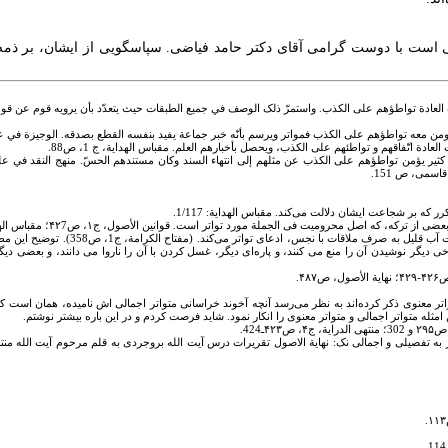
است با دوست گرامی آقای دکتر حامد فياضی. سپاسگويی از ايشان، بر ذمه
لت العادة تواطؤهم على الکذب. واستمرّ ذلک الوصف في جميع الطبقات حيث يتعدّد بأن يرويه قوم عن قوم
ومن معه تواطؤهم على الکذب فمواتر ويرسم بأنّه خبر جماعة يفيد بنفسه القطع بصدقه. الوجيزة في علم
عادة اتّفاقهم و تواطئهم على الکذب، ويحصل بأخبارهم العلم. مقباس الهداية، ج 1، ص88.
که بر شجاعت ايشان دلالت می‌کند. مقباس الهداية: 1/117.
ه، که اصل محروميت فى الجملة مورد تواتر است. قوانين الأصول، ج۱، ص۴۲7؛ مقباس الهداية: 1/120.
مرحوم عاملی صاحب مفتاح الکرامة در مورد نجا
 ديگر نوشيدن آن را منع مى کنند، و پاره‌اى ديگر، غسل کردن با آن را ناروا مى دانند، و بعضى ديگر،
متواتر معنوی ذکر کرده‌اند به نظر می‌رسد آنچه آخوند خراسانی متواتر اجمالی اش ناميده، همان است که
امثله متواتر اجمالی و متواتر معنوی را انکار نمود. شايد فرصت کردم و در اين باره بيشتر نوشتم.