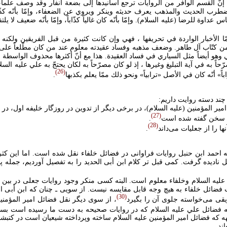
إنّ القسم الوافر من الروايات ترجع أسانيدها إلى بضعة أنفار وقد وصف علماء ا
مضطرب الحديث والمذهب يعرف حديثه وينكر ويروي عن الضعفاء، وإمّا بأنّه كذ
 عداوة للرضا (عليه السلام). وإمّا بأنّه كان غالياً كذّاباً، وإمّا بأنّه ضعيف لا يلت
ّا الأخبار الواردة في تحريفها ، فهي وإن كانت كثيرة من قبل الفريقين ولكنه يظ
 كتّاب آل طاهر. وضعف مذهبه وفساد عقيدته معلوم عند من كان مطّلعاً على أحو
هو أيضاً مثل السياري في فساد العقيدة. هذا مع أنّ أكثرها محذوف الواسطة أو 
ً به في آية التبليغ وغيرها ، إذ لو كان مصرّحاً به لكان يحتجّ به علي عليه ال
26
ً» أنّه كان في الأصل «ترابياً» ونحو ذلك ممّا يعلم بكذبها
.
چند دسته روايت داريم:
ير المؤمنين (عليه السلام)، در برخی ديگر از تدوين در روزگار خليفه اول، در د
27
وم سخن گفته شده است
.
28
ها را از جعليات می‌داند
.
ه احمد ابن حنبل روايات فراوانی در فضائل خلفاء نقل شده است. اما اين کث
ناديده گرفت. کمی قبل تر کلام ابن أبی الحديد را به تفصيل آورديم، جمله پاي
عليه السلام وخلفاء معلوم است. البته کسی منکر وجود روايات جعلی در بين ر
 فضائل خلفاء به هيچ وجه قابل مقايسه نيست. از سويی ـ چنان که ابن أبی ال
30
يقی می‌خواسته جلوی آن را بگيرد
، از سوی ديگر نقل فضائل امير المؤمني
 فضائل علي عليه السلام که در روايات صحيحه به دست ما رسيده است بس
هه که فضائل امير المؤمنين عليه السلام ساخته وپرداخته شيعيان است در کتبشان
ند.