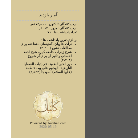
آمار بازدید
بازدیدکنندگان تا کنون : ۷۵٫۰۰۰ نفر
بازدیدکنندگان امروز : ۱۴ نفر
تعداد یادداشت ها : ۷۱
پر بازدیدترین یادداشت ها :
تراث علويان، گنجينه‌ای ناشناخته برای
مطالعات تشيع (۳٫۳۰۰)
شرح زيارات جامعه کبيره شيخ احمد
احسائی و تأثير آن بر ديگر شروح
(۲٫۷۰۸)
دور الخبر الضعيف في إثبات القضايا
التاريخية؛ الهجوم علی بيت فاطمة
(عليها السلام) أنموذجاً (۲٫۵۲۳)
Powered by Kateban.com
2020-05-19