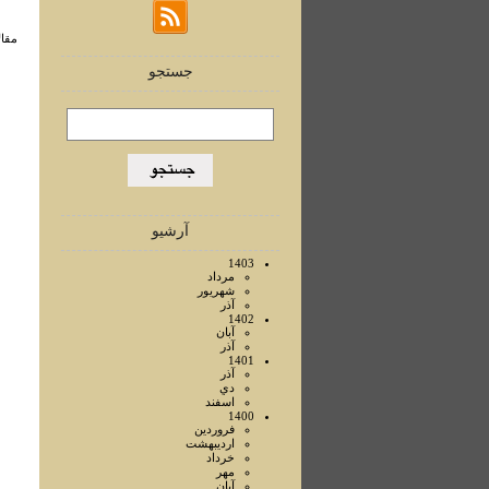
مقالا
جستجو
آرشیو
1403
مرداد
شهريور
آذر
1402
آبان
آذر
1401
آذر
دي
اسفند
1400
فروردين
ارديبهشت
خرداد
مهر
آبان