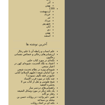
آذر
بهمن
1399
ارديبهشت
خرداد
تير
مرداد
شهريور
آبان
دي
بهمن
اسفند
آخرین نوشته ها
علم انساب و رابطه آن با علم رجال
ارزشيابی‌های رجالی و خصائص نفسانی
رجاليون
نکته‌ای در مورد کتاب حلبی
اعتماد به نقّاد الحديث، شيوه‌ای کهن در
اعتبار سنجی
شيوه‌ای ويژه در نظام تحديث شيعی
چرا امامان شيعه (عليهم السلام) کتابی
جامع در فقه تأليف ننمودند؟
چند نکته در مورد قرب الإسناد
شيخ طوسی و نقل از کتاب من لا
يحضره الفقيه
راهنمايی‌های دردسر ساز
يک نکته ديگر در مورد وسائل الشيعه
رفتار دو گانه
تعبير «غير واحد» در روايات حسن بن
محمّد بن سماعه
نکته ای در اتحاد روايات