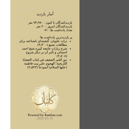
آمار بازدید
بازدیدکنندگان تا کنون : ۷۴٫۹۷۰ نفر
بازدیدکنندگان امروز : ۲۰ نفر
تعداد یادداشت ها : ۷۱
پر بازدیدترین یادداشت ها :
تراث علويان، گنجينه‌ای ناشناخته برای
مطالعات تشيع (۳٫۳۰۰)
شرح زيارات جامعه کبيره شيخ احمد
احسائی و تأثير آن بر ديگر شروح
(۲٫۷۰۸)
دور الخبر الضعيف في إثبات القضايا
التاريخية؛ الهجوم علی بيت فاطمة
(عليها السلام) أنموذجاً (۲٫۵۲۳)
Powered by Kateban.com
2020-05-19