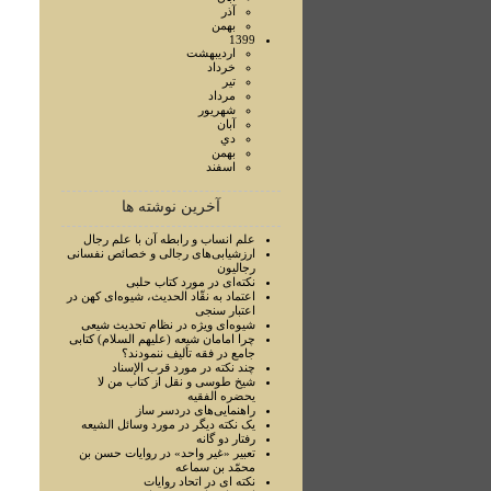
آذر
بهمن
1399
ارديبهشت
خرداد
تير
مرداد
شهريور
آبان
دي
بهمن
اسفند
آخرین نوشته ها
علم انساب و رابطه آن با علم رجال
ارزشيابی‌های رجالی و خصائص نفسانی
رجاليون
نکته‌ای در مورد کتاب حلبی
اعتماد به نقّاد الحديث، شيوه‌ای کهن در
اعتبار سنجی
شيوه‌ای ويژه در نظام تحديث شيعی
چرا امامان شيعه (عليهم السلام) کتابی
جامع در فقه تأليف ننمودند؟
چند نکته در مورد قرب الإسناد
شيخ طوسی و نقل از کتاب من لا
يحضره الفقيه
راهنمايی‌های دردسر ساز
يک نکته ديگر در مورد وسائل الشيعه
رفتار دو گانه
تعبير «غير واحد» در روايات حسن بن
محمّد بن سماعه
نکته ای در اتحاد روايات