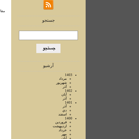
مقالا
جستجو
آرشیو
1403
مرداد
شهريور
آذر
1402
آبان
آذر
1401
آذر
دي
اسفند
1400
فروردين
ارديبهشت
خرداد
مهر
آبان