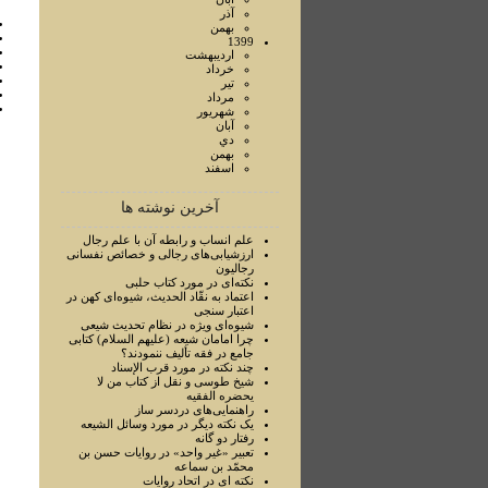
آذر
بهمن
1399
ارديبهشت
خرداد
تير
مرداد
شهريور
آبان
دي
بهمن
اسفند
آخرین نوشته ها
علم انساب و رابطه آن با علم رجال
ارزشيابی‌های رجالی و خصائص نفسانی
رجاليون
نکته‌ای در مورد کتاب حلبی
اعتماد به نقّاد الحديث، شيوه‌ای کهن در
اعتبار سنجی
شيوه‌ای ويژه در نظام تحديث شيعی
چرا امامان شيعه (عليهم السلام) کتابی
جامع در فقه تأليف ننمودند؟
چند نکته در مورد قرب الإسناد
شيخ طوسی و نقل از کتاب من لا
يحضره الفقيه
راهنمايی‌های دردسر ساز
يک نکته ديگر در مورد وسائل الشيعه
رفتار دو گانه
تعبير «غير واحد» در روايات حسن بن
محمّد بن سماعه
نکته ای در اتحاد روايات