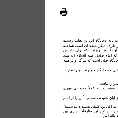
ه پايه وجايگاه ابن بن تغلب رسيده
ز طرف ديگر شيعه ای است شناخته
و را دور بريزند بلکه برای پذيرش
که امام صادق عليه السلام (به سند
 جايگاه چنان است که مرگ او بر همه
نی که جايگاه و منزلت او را ندارند،
، وموجب شد عملاً مورد بی مهری
 ابان شنيدند، مستقيماً آن را از امام
ب به ابان بن عثمان نسبت داده شده؟
قه و حديث و نيز منازعات جاری بين
ذلك أمراً.