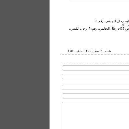
ه. رجال النجاشي، رقم: 7.
إنّ أبان بن تغلب قد روى عنّي رواية كثيرة فما رواه لك عنّي فاروه عنّي. من لا يحضره الفقيه، ج 4، ص 435؛ رجال النجاشي، رقم: 7؛ رجال الكشي،
شنبه ۲۰ اسفند ۱۴۰۱ ساعت ۱:۵۶