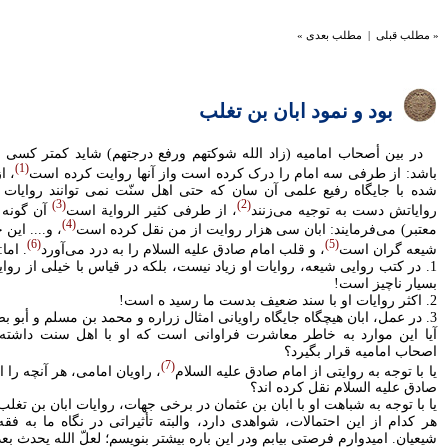
« مطلب قبلی
|
مطلب بعدی »
بود و نمود ابان بن تغلب
در بين أصحاب اماميه (زاد الله شوکتهم ورفع درجتهم) شايد کمتر کسی ب
1
باشد: از طرفی سه امام را درک کرده است واز آنها روايت کرده است
، ا
شده با جايگاه رفيع علمی آن سان که حتی اهل سنّت نمی توانند روايات ا
3
2
رواياتش دست به توجيه می‌زنند
، از طرفی کثير الرواية است
آن گونه 
4
معتبر) می‌فرمايند: ابان سی هزار روايت از من نقل کرده است
، و.... اين
6
5
شيعه گران است
، و قلب امام صادق عليه السلام را به درد می‌آورد
. اما:
1. در کتب روايی شيعه، روايات او زياد نيست، بلکه در قياس با خيلی از روايا
بسيار ناچيز است!
2. اکثر روايات او با سند ضعيف بدست ما رسيد ه است!
3. در عمل، ابان هيچگاه جايگاه راويانی امثال زراره و محمد بن مسلم و أبو بصير را نيافت!
آيا اين موارد به خاطر معاشرت فراوانی است که او با اهل سنت داشته
اصحاب اماميه قرار بگيرد؟
7
يا با توجه به روايتی از امام صادق عليه السلام
، راويان امامی، هر آنچه را از
صادق عليه السلام نقل کرده اند؟
يا با توجه به شباهت او با ابان بن عثمان در برخی جهات، روايات ابان بن تغل
هر کدام از اين احتمالات، شواهدی دارد، والبته تأثيراتی در نگاه ما به ف
شيعيان. اميدوارم فرصتی بيابم ودر اين باره بيشتر بنويسم؛ لعلّ الله يحدث بعد 