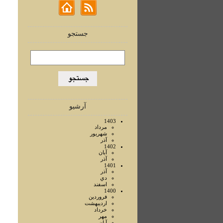
جستجو
آرشیو
1403
مرداد
شهريور
آذر
1402
آبان
آذر
1401
آذر
دي
اسفند
1400
فروردين
ارديبهشت
خرداد
مهر
آبان