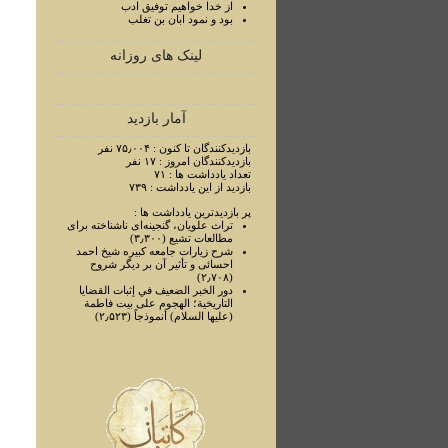
از خدا خواهيم توفيق ادب
بود و نمود ابان بن تغلب
لینک های روزانه
آمار بازدید
بازدیدکنندگان تا کنون : ۷۵٫۰۰۴ نفر
بازدیدکنندگان امروز : ۱۷ نفر
تعداد یادداشت ها : ۷۱
بازدید از این یادداشت : ۷۳۹
پر بازدیدترین یادداشت ها :
تراث علويان، گنجينه‌ای ناشناخته برای
مطالعات تشيع (۳٫۳۰۰)
شرح زيارات جامعه کبيره شيخ احمد
احسائی و تأثير آن بر ديگر شروح
(۲٫۷۰۸)
دور الخبر الضعيف في إثبات القضايا
التاريخية؛ الهجوم علی بيت فاطمة
(عليها السلام) أنموذجاً (۲٫۵۲۳)