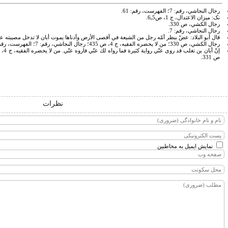
رجال النجاشي، رقم: 7؛ الفهرست، رقم: 61.
نک: ميزان الاعتدال، ج 1، ص5ـ6.
رجال الكشي، ص 330.
رجال النجاشي، رقم: 7.
قال أبو البلاد: عضّ ببظر أمّه رجل من الشيعة في أقصى الأرض وأدناها يموت أبان لا تدخل مصيبته علي
رجال الكشي، ص 330؛ من لا يحضره الفقيه، ج 4، ص 435؛ رجال النجاشي، رقم: 7؛ الفهرست، رقم: 61.
ص 331.
نظرات
نمایش ایمیل به مخاطبین