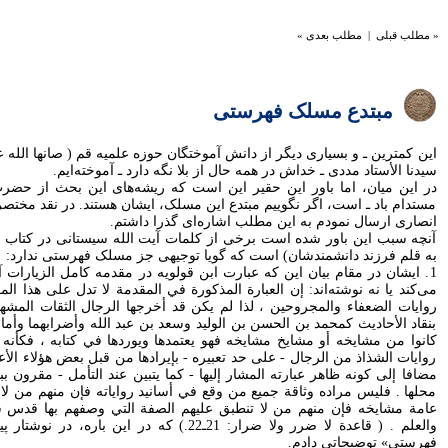
« مطلب قبلی
|
مطلب بعدی »
مبتدع مسلک فهرستی
اين کمترين ـ و بسياری ديگر از دانش آموختگان حوزه علميه قم ( صانها الله
سيدنا الأستاد مددی ـ خداش در همه حال از بلا نگه دارد ـ آموخته‌ايم.
در اين ميان، اما باور اين حقير اين است که ريشه‌های اين بحث از حضر
مستدام باد ـ است، اگر نگوييم مبتدع اين مسلک، ايشان هستند. در نقد مختصر
انصاری ارسال نمودم به اين مطلب اشاره‌ای گذرا داشتم.
آنچه سبب اين باور شده است برخی از کلمات آيت الله سيستانی در کتاب 
به قلم فرزند دانشمندشان) است که گويا توجيهی جز مسلک فهرستی ندارد:
1. ايشان در مقام بيان اين که عبارت ابن قولويه در مقدمه کامل الزيارات آ
می‌کند يا نه نوشته‌اند: إن العبارة المذكورة في المقدمة لا تدل على هذا الم
روايات الضعفاء والمجروحين ، لذا لم يكن قد أخرجها الرجال الثقات المشهو
بنقاد الأحاديث كمحمد بن الحسن بن الوليد وسعد بن عبد الله وأضرابهما وأما
كانوا من مشايخه أو مشايخ مشايخه فهو يعتمدها ويوردها في كتابه ، فكأن
روايات الشذاذ من الرجال - على حد تعبيره - بإيرادها من قبل بعض هؤلاء الأع
مضافا إلى كونه ظاهر عبارته المشار إليها - كما يتبين عند التأمل - مقرون 
محلها . فليس مراده وثاقة جميع من وقع في أسانيد رواياته فإن منهم من ل
عامة مشايخه فإن منهم من لا تنطبق عليهم الصفة التي وصفهم بها قدس
والعلم . ( قاعدة لا ضرر ولا ضرار: 21ـ22.) که در 
فهرستی» توضيحاتی دادم.