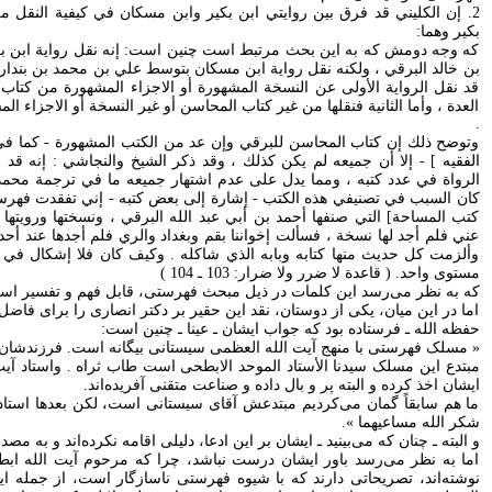
2. إن الكليني قد فرق بين روايتي ابن بكير وابن مسكان في كيفية النقل م
بكير وهما:
که وجه دومش که به اين بحث مرتبط است چنين است: إنه نقل رواية ابن ب
بن خالد البرقي ، ولكنه نقل رواية ابن مسكان بتوسط علي بن محمد بن بندار عن
قد نقل الرواية الأولى عن النسخة المشهورة أو الاجزاء المشهورة من كتاب 
العدة ، وأما الثانية فنقلها من غير كتاب المحاسن أو غير النسخة أو الاجزاء الم
.
وتوضح ذلك إن كتاب المحاسن للبرقي وإن عد من الكتب المشهورة - كما في 
الفقيه ] - إلا أن جميعه لم يكن كذلك ، وقد ذكر الشيخ والنجاشي : إنه 
الرواة في عدد كتبه ، ومما يدل على عدم اشتهار جميعه ما في ترجمة محمد 
كان السبب في تصنيفي هذه الكتب - إشارة إلى بعض كتبه - إني تفقدت فهر
کتب المساحة] التي صنفها أحمد بن أبي عبد الله البرقي ، ونسختها ورويت
عني فلم أجد لها نسخة ، فسألت إخواننا بقم وبغداد والري فلم أجدها عند أح
وألزمت كل حديث منها كتابه وبابه الذي شاكله . وكيف كان فلا إشكال في
مستوى واحد. ( قاعدة لا ضرر ولا ضرار: 103 ـ 104 )
که به نظر می‌رسد اين کلمات در ذيل مبحث فهرستی، قابل فهم و تفسير اس
اما در اين ميان، يکی از دوستان، نقد اين حقير بر دکتر انصاری را برای فاضل
حفظه الله ـ فرستاده بود که جواب ايشان ـ عينا ـ چنين است:
« مسلک فهرستی با منهج آيت الله العظمی سيستانی بيگانه است. فرزندشان ه
مبتدع اين مسلک سيدنا الأستاد الموحد الابطحی است طاب ثراه . واستاد آيت 
ايشان اخذ کرده و البته پر و بال داده و صناعت متقنی آفريده‌اند.
ما هم سابقاً گمان می‌کرديم مبتدعش آقای سيستانی است، لکن بعدها استاد
شکر الله مساعيهما ».
و البته ـ چنان که می‌بينيد ـ ايشان بر اين ادعا، دليلی اقامه نکرده‌اند و به مصد
اما به نظر می‌رسد باور ايشان درست نباشد، چرا که مرحوم آيت الله 
نوشته‌اند، تصريحاتی دارند که با شيوه فهرستی ناسازگار است، از جمله ا