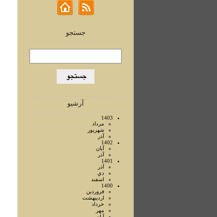
جستجو
آرشیو
1403
مرداد
شهريور
آذر
1402
آبان
آذر
1401
آذر
دي
اسفند
1400
فروردين
ارديبهشت
خرداد
مهر
آبان