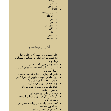
آذر
بهمن
1399
ارديبهشت
خرداد
تير
مرداد
شهريور
آبان
دي
بهمن
اسفند
آخرین نوشته ها
علم انساب و رابطه آن با علم رجال
ارزشيابی‌های رجالی و خصائص نفسانی
رجاليون
نکته‌ای در مورد کتاب حلبی
اعتماد به نقّاد الحديث، شيوه‌ای کهن در
اعتبار سنجی
شيوه‌ای ويژه در نظام تحديث شيعی
چرا امامان شيعه (عليهم السلام) کتابی
جامع در فقه تأليف ننمودند؟
چند نکته در مورد قرب الإسناد
شيخ طوسی و نقل از کتاب من لا
يحضره الفقيه
راهنمايی‌های دردسر ساز
يک نکته ديگر در مورد وسائل الشيعه
رفتار دو گانه
تعبير «غير واحد» در روايات حسن بن
محمّد بن سماعه
نکته ای در اتحاد روايات