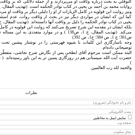
النوفلي به بحث درباره وثاقت او می‌پردازند و از جمله دلائلی که بر وثاقت ا
روايات محمد بن أحمد بن يحيی در کتاب نوادر الحکمه است. (تهذيب المقال، ج2، ص 24
ونيز روايت ابن قولويه در كامل الزيارات از او را دليلی ديگر بر وثاقت او می‌دانند. 
کما اين که ايشان در مواردی ديگر نيز در بحث از وثاقت روات، عدم استثناء
يحيی در کتاب نوادر الحکمه را دليل بر وثاقت آنها دانسته‌اند. (تهذيب المقال، ج 2، ص 60؛ ج 2، ص 192 
بلکه ايشان در مقدمه اين شرح تصريح می‌کنند که روايت ابن قولويه در كامل 
ص361؛ ج 1، ص 384؛ ج1، ص 392)
وجه ناسازگاری اين کلمات با شيوه فهرستی را در نوشتار پيشين تحت ع
توضيحاتی داده‌ام.
البته ممکن است مرحوم آقای ابطحی پس از نگارش شرح نجاشی، متفطّن ا
)
والحمد لله رب العالمين.
نظرات
نمایش ایمیل به مخاطبین