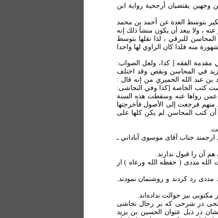
ن وجهين يقتضيان أرجحية رواية ابن
كير بتوسط العدة عن أحمد بن محمد
ه ، ولا يبعد أن يكون منشأ ذلك إنه
المحاسن للبرقي ، لذا نقلها بتوسط
شهورة منه فلذا كان الراوي لها واحدا
مقدمة الفقه [ کذا، ولعل الصواب:
قد زيد في المحاسن ونقص وقد اختلف
بن عبد الله الحميري من إنه قال :
ست كتب الخاصة [کذا وفي النجاشی:
ها عمن رواها عنه وسقطت هذه السنة
د منهم فرجعت إلى الأصول فأخرجتها
 أن كتب المحاسن لم يكن كلها على
ت.
 ارجمند جناب آقای موسوی آباداني ـ
م آن را قبول ندارند.
الله مددی ( حفظه الله ورعاه ) از
 مددی رد کردند و روشنمان نمودند.
ر مکتوبی نيز حوالت نداده‌اند.
ابطحی در شرحی که بر رجال نجاشی
يشان در ذيل عنوان الحسين بن يزيد