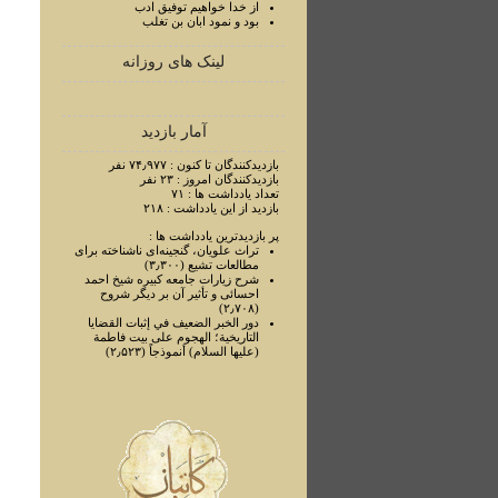
از خدا خواهيم توفيق ادب
بود و نمود ابان بن تغلب
لینک های روزانه
آمار بازدید
بازدیدکنندگان تا کنون : ۷۴٫۹۷۷ نفر
بازدیدکنندگان امروز : ۲۳ نفر
تعداد یادداشت ها : ۷۱
بازدید از این یادداشت : ۲۱۸
پر بازدیدترین یادداشت ها :
تراث علويان، گنجينه‌ای ناشناخته برای
مطالعات تشيع (۳٫۳۰۰)
شرح زيارات جامعه کبيره شيخ احمد
احسائی و تأثير آن بر ديگر شروح
(۲٫۷۰۸)
دور الخبر الضعيف في إثبات القضايا
التاريخية؛ الهجوم علی بيت فاطمة
(عليها السلام) أنموذجاً (۲٫۵۲۳)