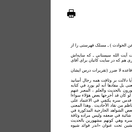
 عن الحوادث ) ـ مسلک فهرستی را از
ت آيت الله سيستاني ـ که سايه‌اش
ی هم که در سايت کاتبان برای آقای
قاعده لا ضرر (تقريرات درس ايشان
يا دلالت بر وثاقت همه رجال أسانيد
عنى بل مفادها أنه لم يورد في كتابه
رون بالحديث والعلم ، المعبر عنهم
 لو كان قد أخرجها بعض هؤلاء سواءا
ه قدس سره يكتفي في الاعتماد على
اظم من نقاد الأحاديث . وهذا المعنى
ببعض الشواهد الخارجية المذكورة في
ا شائبة في ضعفه وليس مراده وثاقة
 سره وهي كونهم مشهورين بالحديث
اين باره، در نوشتار پيشين تحت عنوان «اندر فوائد شيوه