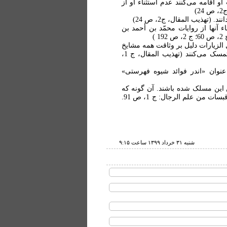
و اقامه می‌کنند عدم استثناء او از
)
(تهذيب المقال، ج2، ص 24)
 آنها از روايات محمّد بن أحمد بن
)
الزيارات دليل بر وثاقت همه مشايخ
می‌کند. (تهذيب المقال، ج 1، ص138 ) و در موارد متعددی به اين مساله تمسک می‌کنند (تهذيب المقال، ج 1،
نوان «اندر فوائد شيوه فهرستی»
ين مسلک شده باشند. آن گونه که
حضرت آيت الله سيستانی هم در روزگاری پسين تر به اين باور رسيده‌اند. ( قبسات من علم الرجال: ج 1، ص 91.
شنبه ۳۱ خرداد ۱۳۹۹ ساعت ۹:۱۵